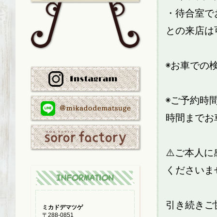
・待合室で
との来店は
◉お車での
◉ご予約時
時間までお
⚠️ご本人
くださいま
引き続きご
ミカドデマツゲ
〒288-0851