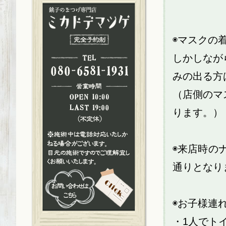
◉マスクの
しかしなが
みの出る方
（店側のマ
ります。）
◉来店時の
通りとなり
◉お子様連
・1人でト